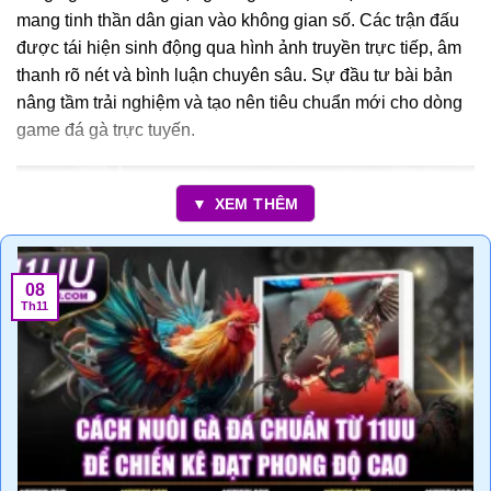
mang tinh thần dân gian vào không gian số. Các trận đấu
được tái hiện sinh động qua hình ảnh truyền trực tiếp, âm
thanh rõ nét và bình luận chuyên sâu. Sự đầu tư bài bản
nâng tầm trải nghiệm và tạo nên tiêu chuẩn mới cho dòng
game đá gà trực tuyến.
▼
XEM THÊM
08
Th11
Đá gà 11UU – Địa chỉ cá cược hiện đại
Sự phổ biến của đá gà online xuất phát từ nhu cầu giải trí