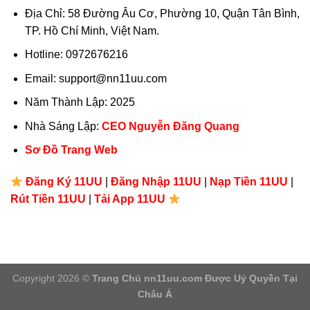
Đá gà 11UU
khẳng định vị thế trong ngành cá cược trực
Địa Chỉ: 58 Đường Âu Cơ, Phường 10, Quận Tân Bình,
tuyến nhờ tính minh bạch, bảo mật cao và hệ thống trận
TP. Hồ Chí Minh, Việt Nam.
đấu chân thực. Sự đầu tư nghiêm túc trong công nghệ
truyền hình cùng chính sách thưởng rõ ràng giúp người
Hotline: 0972676216
chơi 11UU an tâm trải nghiệm mỗi trận chiến kê kịch tính
Email:
support@nn11uu.com
và hấp dẫn.
Năm Thành Lập: 2025
Nhà Sáng Lập:
CEO Nguyễn Đăng Quang
Sơ Đồ Trang Web
Đăng Ký 11UU
|
Đăng Nhập 11UU
|
Nạp Tiền 11UU
|
Rút Tiền 11UU
|
Tải App 11UU
Copyright 2026 ©
Trang Chủ nn11uu.com Được Uỷ Quyền Tại
Châu Á