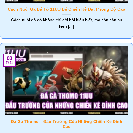
an toàn, tiện lợi. Hội viên có thể theo dõi các trận chiến kê
Cách Nuôi Gà Đá Từ 11UU Để Chiến Kê Đạt Phong Độ Cao
chỉ qua một vài thao tác đăng nhập thay vì phải đến các
trường đấu truyền thống. Nhờ đó hình thức cá cược này
Cách nuôi gà đá không chỉ đòi hỏi hiểu biết, mà còn cần sự
kiên [...]
ngày càng được ưa chuộng bởi sự linh hoạt và độ bảo mật
cao.
Những ưu thế nổi bật của Đá gà 11UU
Đá gà 11UU
tạo được chỗ đứng riêng giữa hàng loạt nhà
08
Th11
cái trực tuyến. Nền tảng không chỉ đảm bảo minh bạch
trong từng giao dịch mà còn duy trì chất lượng hình ảnh,
tốc độ truyền phát và quy trình trả thưởng minh bạch. Mỗi
trận đấu đều được sàng lọc từ các trường gà có giấy phép
hoạt động rõ ràng.
Đá Gà Thomo – Đấu Trường Của Những Chiến Kê Đỉnh
Cao