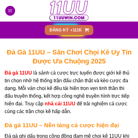
Bỏ
qua
nội
dung
ĐĂNG KÝ +111K
Đá Gà 11UU – Sân Chơi Chọi Kê Uy Tín
Được Ưa Chuộng 2025
Đá gà 11UU
là sảnh cá cược trực tuyến được giới kê thủ
tin chọn nhờ hệ thống trận đấu chân thật và kèo cược đa
dạng. Mỗi ván chọi kê đều tái hiện trọn vẹn tinh thần thi
đấu truyền thống, kết hợp công nghệ truyền hình trực tiếp
hiện đại. Truy cập
nhà cái 11UU
để trải nghiệm cá cược
cùng các trận chọi kê hấp dẫn.
Đá gà 11UU – Nền tảng cá cược hiện đại
Đá gà ghi dấu trong cộng đồng đam mê chọi kê 11UU khi