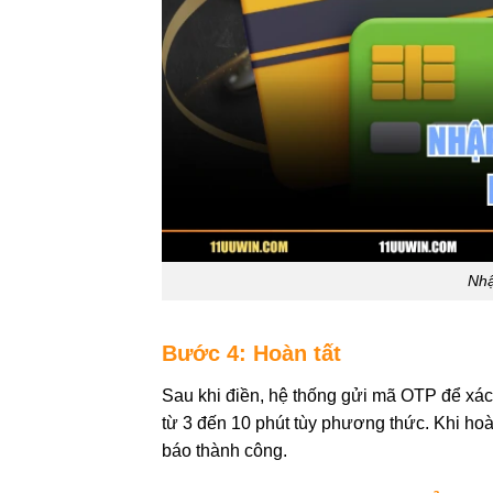
Nhậ
Bước 4: Hoàn tất
Sau khi điền, hệ thống gửi mã OTP để xác 
từ 3 đến 10 phút tùy phương thức. Khi hoà
báo thành công.