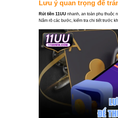
Lưu ý quan trọng để trán
Rút tiền 11UU
nhanh, an toàn phụ thuộc nh
Nắm rõ các bước, kiểm tra chi tiết trước khi