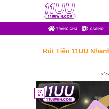
Bỏ
qua
nội
dung
TRANG CHỦ
CASINO
Rút Tiền 11UU Nhanh
ĐĂN
07
Th11