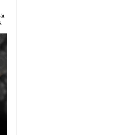
ái.
ý.